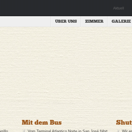
Aktuell
ÜBER UNS
ZIMMER
GALERIE
Mit dem Bus
Shut
rillo
Vom Terminal Atlantico Norte in San José fährt
Wir e